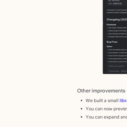
Other improvements
We built a small
lib
You can now preview
You can expand and 