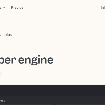
s
Precios
In
cambios
per engine