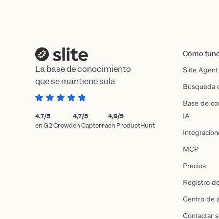
Cómo fun
La base de conocimiento
Slite Agent
que se mantiene sola
Búsqueda c
Base de co
4,7/5
4,7/5
4,9/5
IA
en G2 Crowd
en Capterra
en ProductHunt
Integracion
MCP
Precios
Registro d
Centro de 
Contactar 