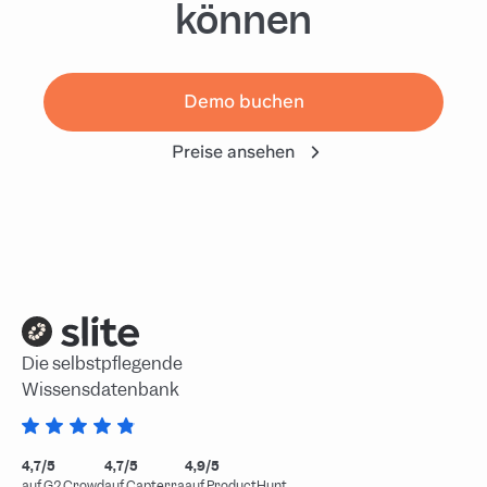
können
Demo buchen
Preise ansehen
Die selbstpflegende
Wissensdatenbank
4,7/5
4,7/5
4,9/5
auf G2 Crowd
auf Capterra
auf ProductHunt