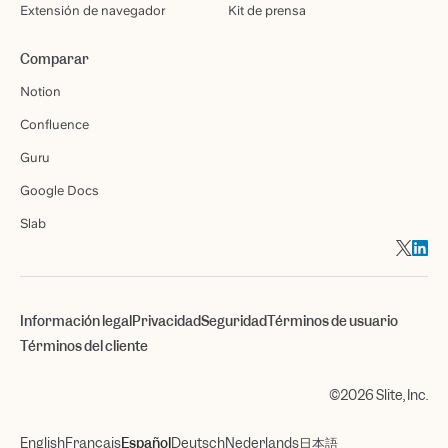
Extensión de navegador
Kit de prensa
Comparar
Notion
Confluence
Guru
Google Docs
Slab
Información legal
Privacidad
Seguridad
Términos de usuario
Términos del cliente
©2026 Slite, Inc.
English
Français
Español
Deutsch
Nederlands
日本語