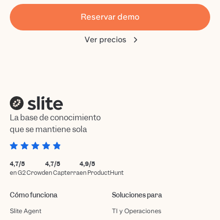
Reservar demo
Ver precios
La base de conocimiento
que se mantiene sola
4,7/5
4,7/5
4,9/5
en G2 Crowd
en Capterra
en ProductHunt
Cómo funciona
Soluciones para
Slite Agent
TI y Operaciones