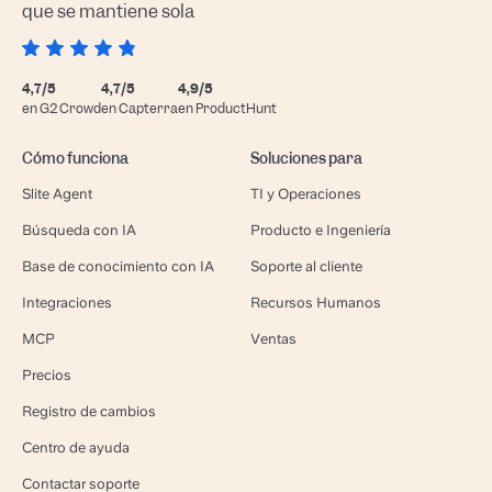
que se mantiene sola
4,7/5
4,7/5
4,9/5
en G2 Crowd
en Capterra
en ProductHunt
Cómo funciona
Soluciones para
Slite Agent
TI y Operaciones
Búsqueda con IA
Producto e Ingeniería
Base de conocimiento con IA
Soporte al cliente
Integraciones
Recursos Humanos
MCP
Ventas
Precios
Registro de cambios
Centro de ayuda
Contactar soporte