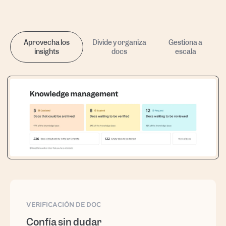
Aprovecha los
Divide y organiza
Gestiona a
insights
docs
escala
VERIFICACIÓN DE DOC
Confía sin dudar