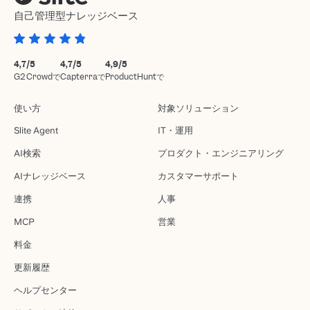
自己管理型ナレッジベース
4,7/5
4,7/5
4,9/5
G2 Crowdで
Capterraで
ProductHuntで
使い方
対象ソリューション
Slite Agent
IT・運用
AI検索
プロダクト・エンジニアリング
AIナレッジベース
カスタマーサポート
連携
人事
MCP
営業
料金
更新履歴
ヘルプセンター