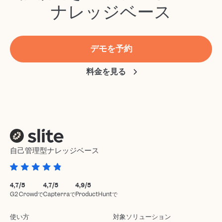
ナレッジベース
デモを予約
料金を見る
自己管理型ナレッジベース
4,7/5
4,7/5
4,9/5
G2 Crowdで
Capterraで
ProductHuntで
使い方
対象ソリューション