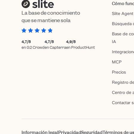
Cómo fun
La base de conocimiento
Slite Agent
que se mantiene sola
Búsqueda c
Base de co
4,7/5
4,7/5
4,9/5
IA
en G2 Crowd
en Capterra
en ProductHunt
Integracion
MCP
Precios
Registro d
Centro de 
Contactar 
Información legal
Privacidad
Seguridad
Términos de u