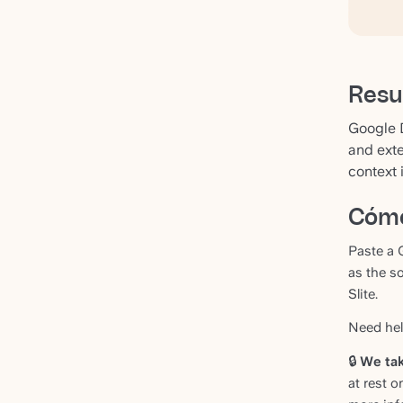
Res
Google D
and exte
context 
Cómo
Paste a 
as the s
Slite.
Need hel
🔒
We tak
at rest o