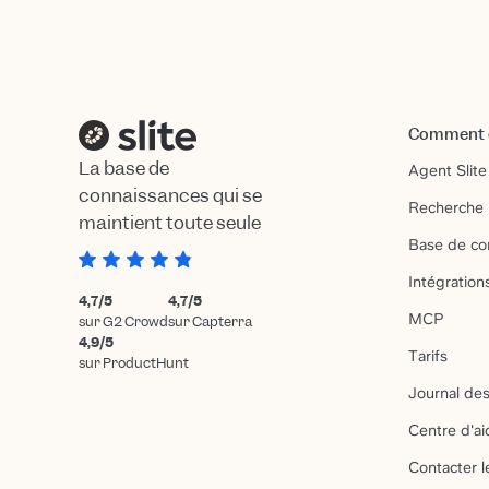
Comment ç
La base de
Agent Slite
connaissances qui se
Recherche 
maintient toute seule
Base de co
Intégration
4,7/5
4,7/5
MCP
sur G2 Crowd
sur Capterra
4,9/5
Tarifs
sur ProductHunt
Journal des
Centre d'ai
Contacter l