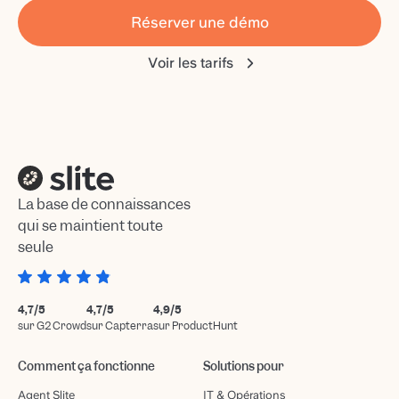
Réserver une démo
Voir les tarifs
La base de connaissances
qui se maintient toute
seule
4,7/5
4,7/5
4,9/5
sur G2 Crowd
sur Capterra
sur ProductHunt
Comment ça fonctionne
Solutions pour
Agent Slite
IT & Opérations