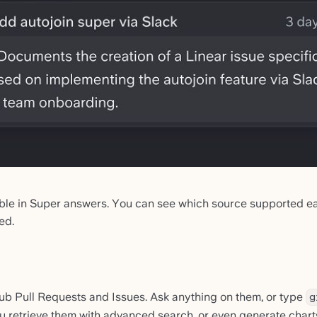
ble in Super answers. You can see which source supported ea
ed.
b Pull Requests and Issues. Ask anything on them, or type
g
u retrieve them with advanced search, or even generate chart