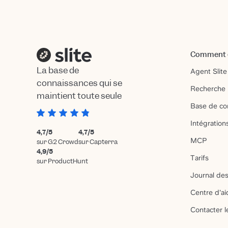
Comment ç
La base de
Agent Slite
connaissances qui se
Recherche 
maintient toute seule
Base de co
Intégration
4,7/5
4,7/5
MCP
sur G2 Crowd
sur Capterra
4,9/5
Tarifs
sur ProductHunt
Journal des
Centre d'ai
Contacter l