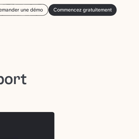
emander une démo
Commencez gratuitement
port