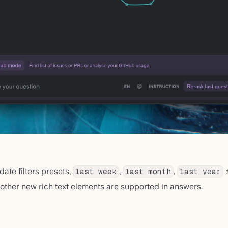
 date filters presets,
,
,
last week
last month
last year
 other new rich text elements are supported in answers.