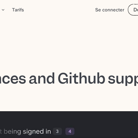
D
Tarifs
Se connecter
ces and Github sup