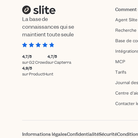
Comment ç
La base de
Agent Slite
connaissances qui se
Recherche 
maintient toute seule
Base de co
Intégration
4,7/5
4,7/5
MCP
sur G2 Crowd
sur Capterra
4,9/5
Tarifs
sur ProductHunt
Journal des
Centre d'ai
Contacter l
Informations légales
Confidentialité
Sécurité
Condition