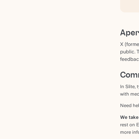
Ape
X (forme
public. 
feedback
Comm
In Slite,
with med
Need help
We take 
rest on 
more inf