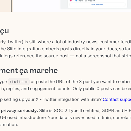
rçu
rly Twitter) is still where a lot of industry news, customer fe
The Slite integration embeds posts directly in your docs, so l
 logs reference the source post — not a screenshot that strip
ent ça marche
 type
/twitter
or paste the URL of the X post you want to embed.
ia, replies, and engagement counts. Only public X posts can be
 setting up your X - Twitter integration with Slite?
Contact supp
privacy seriously.
Slite is SOC 2 Type II certified, GDPR and HIP
EU-based infrastructure. Your data is never used to train, nor reta
ormation.