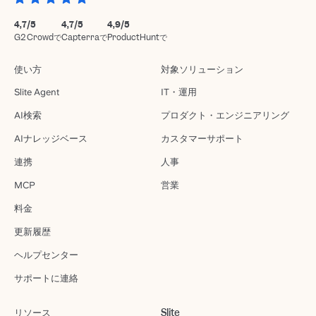
4,7/5
4,7/5
4,9/5
G2 Crowdで
Capterraで
ProductHuntで
使い方
対象ソリューション
Slite Agent
IT・運用
AI検索
プロダクト・エンジニアリング
AIナレッジベース
カスタマーサポート
連携
人事
MCP
営業
料金
更新履歴
ヘルプセンター
サポートに連絡
リソース
Slite