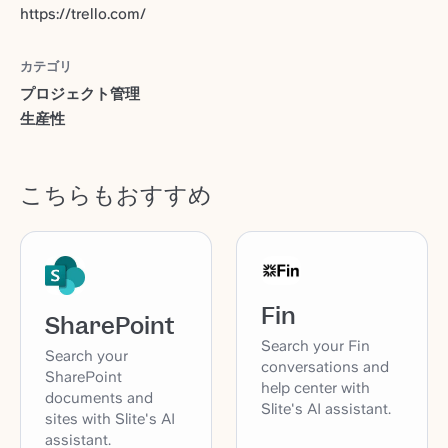
https://trello.com/
カテゴリ
プロジェクト管理
生産性
こちらもおすすめ
Fin
SharePoint
Search your Fin
Search your
conversations and
SharePoint
help center with
documents and
Slite's AI assistant.
sites with Slite's AI
assistant.