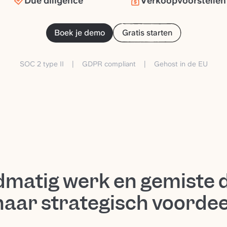
Due diligence
Verkoopvoorstellen
Boek je demo
Gratis starten
SOC 2 type II
|
GDPR compliant
|
Gehost in de EU
matig werk en gemiste 
naar strategisch voordee