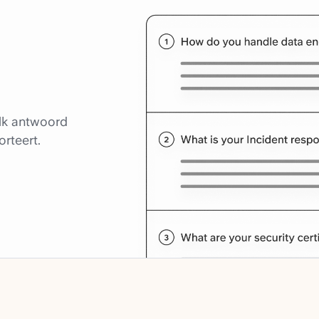
elk antwoord
rteert.