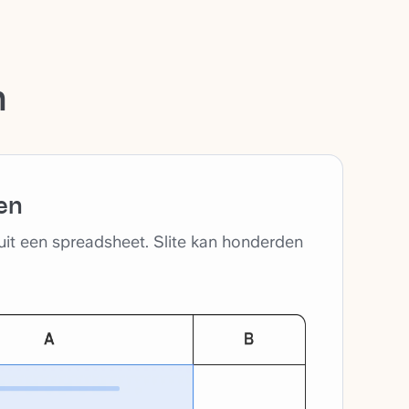
n
gen
nuit een spreadsheet. Slite kan honderden