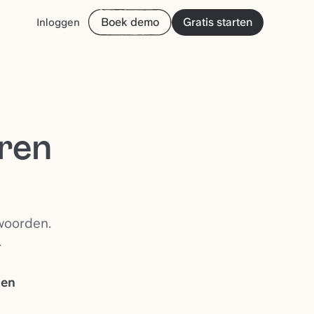
Boek demo
Gratis starten
Inloggen
ren
woorden.
.
ten