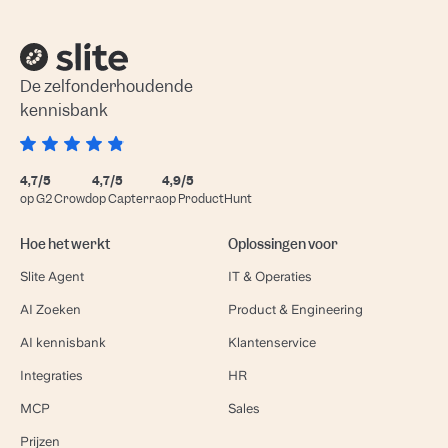
De zelfonderhoudende
kennisbank
4,7/5
4,7/5
4,9/5
op G2 Crowd
op Capterra
op ProductHunt
Hoe het werkt
Oplossingen voor
Slite Agent
IT & Operaties
AI Zoeken
Product & Engineering
AI kennisbank
Klantenservice
Integraties
HR
MCP
Sales
Prijzen