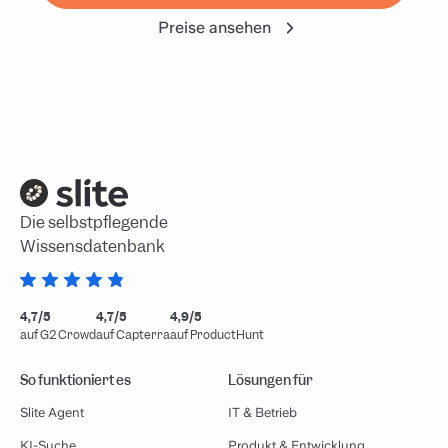
Preise ansehen
Die selbstpflegende
Wissensdatenbank
4,7/5
4,7/5
4,9/5
auf G2 Crowd
auf Capterra
auf ProductHunt
So funktioniert es
Lösungen für
Slite Agent
IT & Betrieb
KI-Suche
Produkt & Entwicklung