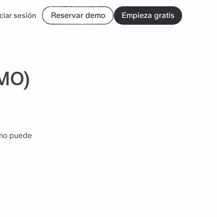
Reservar demo
Empieza gratis
iciar sesión
PMO)
ómo puede