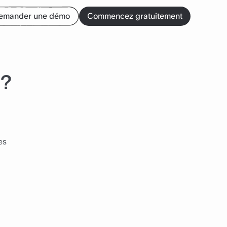
emander une démo
Commencez gratuitement
 ?
es