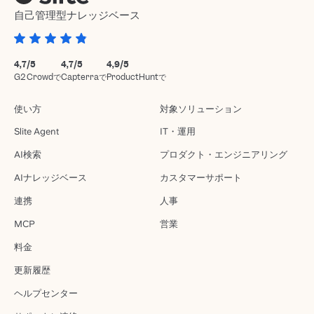
自己管理型ナレッジベース
4,7/5
4,7/5
4,9/5
G2 Crowdで
Capterraで
ProductHuntで
使い方
対象ソリューション
Slite Agent
IT・運用
AI検索
プロダクト・エンジニアリング
AIナレッジベース
カスタマーサポート
連携
人事
MCP
営業
料金
更新履歴
ヘルプセンター