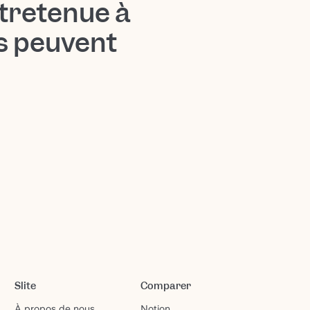
tretenue à
ts peuvent
Slite
Comparer
À propos de nous
Notion