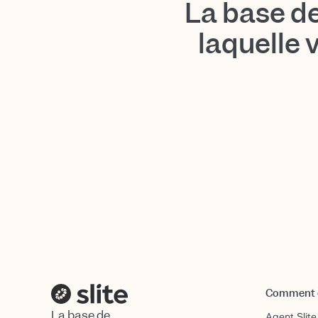
La base d
laquelle 
Comment ç
La base de
Agent Slite