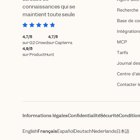
connaissances qui se
Recherche 
maintient toute seule
Base de co
Intégration
4,7/5
4,7/5
MCP
sur G2 Crowd
sur Capterra
4,9/5
Tarifs
sur ProductHunt
Journal des
Centre d'ai
Contacter l
Informations légales
Confidentialité
Sécurité
Condition
English
Français
Español
Deutsch
Nederlands
日本語