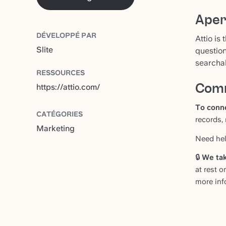
Ape
DÉVELOPPÉ PAR
Attio is
Slite
question
searchab
RESSOURCES
Comm
https://attio.com/
To conne
CATÉGORIES
records,
Marketing
Need hel
🔒
We tak
at rest o
more inf