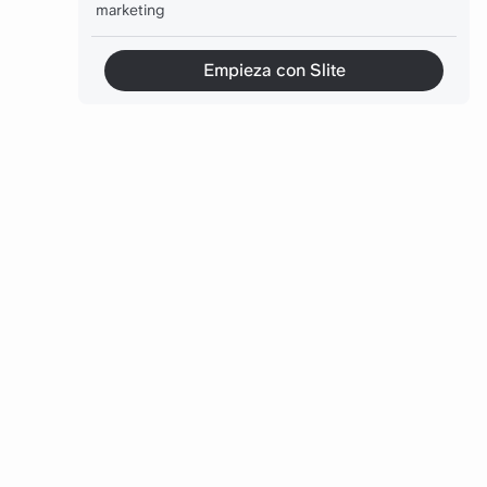
marketing
Superar las objeciones habituales
Empieza con Slite
Pon a tu equipo de marketing en la misma página