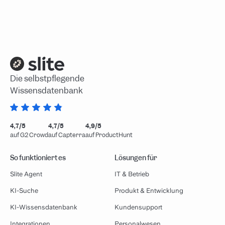
Die selbstpflegende
Wissensdatenbank
4,7/5
4,7/5
4,9/5
auf G2 Crowd
auf Capterra
auf ProductHunt
So funktioniert es
Lösungen für
Slite Agent
IT & Betrieb
KI-Suche
Produkt & Entwicklung
KI-Wissensdatenbank
Kundensupport
Integrationen
Personalwesen