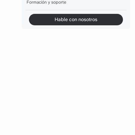
Formación y soporte
Superar las barreras habituales a la gestión del
Hable con nosotros
conocimiento jurídico
Medir el éxito de tu programa de gestión del
conocimiento jurídico
El futuro de la gestión del conocimiento en los
despachos de abogados
Conclusión