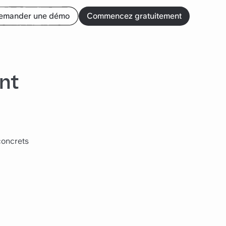
emander une démo
Commencez gratuitement
nt
concrets