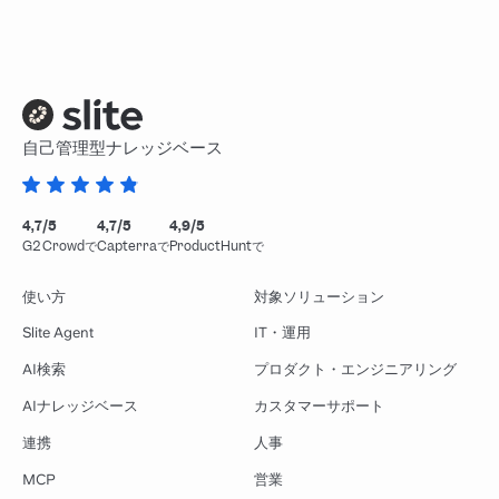
自己管理型ナレッジベース
4,7/5
4,7/5
4,9/5
G2 Crowdで
Capterraで
ProductHuntで
使い方
対象ソリューション
Slite Agent
IT・運用
AI検索
プロダクト・エンジニアリング
AIナレッジベース
カスタマーサポート
連携
人事
MCP
営業