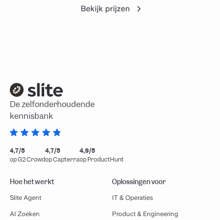
Bekijk prijzen
De zelfonderhoudende
kennisbank
4,7/5
4,7/5
4,9/5
op G2 Crowd
op Capterra
op ProductHunt
Hoe het werkt
Oplossingen voor
Slite Agent
IT & Operaties
AI Zoeken
Product & Engineering