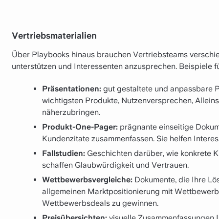
Vertriebsmaterialien
Über Playbooks hinaus brauchen Vertriebsteams verschie
unterstützen und Interessenten anzusprechen. Beispiele fü
Präsentationen:
gut gestaltete und anpassbare P
wichtigsten Produkte, Nutzenversprechen, Allei
näherzubringen.
Produkt-One-Pager:
prägnante einseitige Dokume
Kundenzitate zusammenfassen. Sie helfen Interes
Fallstudien:
Geschichten darüber, wie konkrete Ku
schaffen Glaubwürdigkeit und Vertrauen.
Wettbewerbsvergleiche:
Dokumente, die Ihre Lö
allgemeinen Marktpositionierung mit Wettbewerber
Wettbewerbsdeals zu gewinnen.
Preisübersichten:
visuelle Zusammenfassungen Ihr