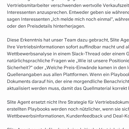
Vertriebsmitarbeiter verschwenden wertvolle Verkaufszeit 
Interessenten anzusprechen. Entweder geben sie währen
sagen Interessenten „Ich melde mich noch einmal", währe
oder den Preisdetails hinterherjagen.
Diese Erkenntnis hat unser Team dazu gebracht, Slite Agent
Ihre Vertriebsinformationen sofort auffindbar macht und akt
Wettbewerbsanalyse in einem Slack-Thread oder einem Goo
natürlichsprachliche Fragen wie „Wie ist unsere Positi
Sicherheit?" oder „Welche Preis-Einwände kamen in den le
Quellenangaben aus allen Plattformen. Wenn ein Playbook 
Dokuments darauf hin, der eine morgendliche Benachrichti
aktualisiert werden muss, damit das Quellmaterial korrekt b
Slite Agent ersetzt nicht Ihre Strategie für Vertriebsdokume
erstellten Playbooks werden noch nützlicher, wenn sie si
Wettbewerbsinformationen, Kundenfeedback und Deal-Ko