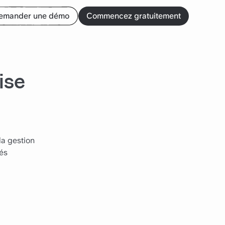
emander une démo
Commencez gratuitement
ise
la gestion
ués