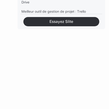
Drive
Meilleur outil de gestion de projet : Trello
Meilleur outil opérationnel tout-en-un : Wispa
Essayez Slite
Pourquoi nous avons choisi Air.inc
Avec Air.inc, vous pouvez :
Tarifs
Retours des utilisateurs