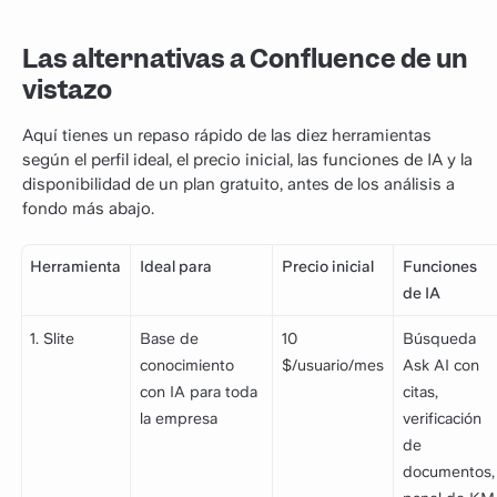
Las alternativas a Confluence de un
vistazo
Aquí tienes un repaso rápido de las diez herramientas
según el perfil ideal, el precio inicial, las funciones de IA y la
disponibilidad de un plan gratuito, antes de los análisis a
fondo más abajo.
Herramienta
Ideal para
Precio inicial
Funciones
de IA
1. Slite
Base de
10
Búsqueda
conocimiento
$/usuario/mes
Ask AI con
con IA para toda
citas,
la empresa
verificación
de
documentos,