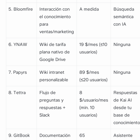
5. Bloomfire
Interacción con
A medida
Búsqueda
el conocimiento
semántica
para
con IA
ventas/marketing
6. YNAW
Wiki de tarifa
19 $/mes (≤10
Ninguna
plana nativo de
usuarios)
Google Drive
7. Papyrs
Wiki intranet
89 $/mes
Ninguna
personalizable
(≤20 usuarios)
8. Tettra
Flujo de
8
Respuestas
preguntas y
$/usuario/mes
de Kai AI
respuestas +
(mín. 10
desde tu
Slack
usuarios)
base de
conocimiento
9. GitBook
Documentación
65
Asistente