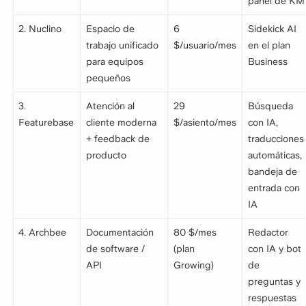
panel de KM
2. Nuclino
Espacio de
6
Sidekick AI
trabajo unificado
$/usuario/mes
en el plan
para equipos
Business
pequeños
3.
Atención al
29
Búsqueda
Featurebase
cliente moderna
$/asiento/mes
con IA,
+ feedback de
traducciones
producto
automáticas,
bandeja de
entrada con
IA
4. Archbee
Documentación
80 $/mes
Redactor
de software /
(plan
con IA y bot
API
Growing)
de
preguntas y
respuestas